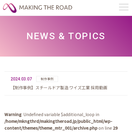
NEWS & TOPICS
2024.03.07
制作事例
【制作事例】スチールドア製造 ワイズ工業 採用動画
Warning
: Undefined variable $additional_loop in
/home/mkngthrd/makingtheroad.jp/public_html/wp-
content/themes/theme_mtr_001/archive.php
on line
29