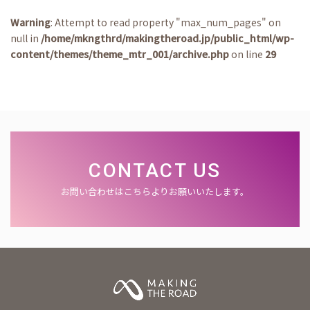
Warning
: Attempt to read property "max_num_pages" on
null in
/home/mkngthrd/makingtheroad.jp/public_html/wp-
content/themes/theme_mtr_001/archive.php
on line
29
CONTACT US
お問い合わせはこちらよりお願いいたします。