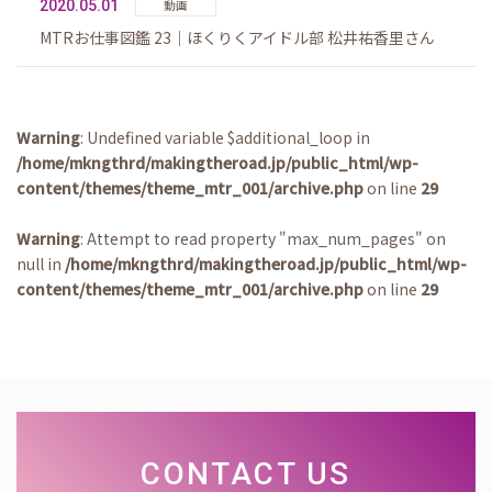
2020.05.01
動画
MTRお仕事図鑑 23｜ほくりくアイドル部 松井祐香里さん
Warning
: Undefined variable $additional_loop in
/home/mkngthrd/makingtheroad.jp/public_html/wp-
content/themes/theme_mtr_001/archive.php
on line
29
Warning
: Attempt to read property "max_num_pages" on
null in
/home/mkngthrd/makingtheroad.jp/public_html/wp-
content/themes/theme_mtr_001/archive.php
on line
29
CONTACT US