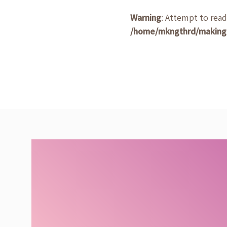
Warning
: Attempt to rea
/home/mkngthrd/makingt