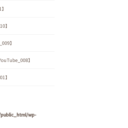
1】
10】
009】
Tube_008】
01】
public_html/wp-