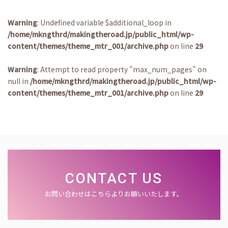
Warning
: Undefined variable $additional_loop in
/home/mkngthrd/makingtheroad.jp/public_html/wp-
content/themes/theme_mtr_001/archive.php
on line
29
Warning
: Attempt to read property "max_num_pages" on
null in
/home/mkngthrd/makingtheroad.jp/public_html/wp-
content/themes/theme_mtr_001/archive.php
on line
29
CONTACT US
お問い合わせはこちらよりお願いいたします。